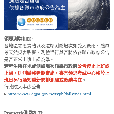
領思測驗
相關:
各地區領思實體以及遠端測驗場次如受大豪雨、颱風
等天然災害影響，測驗舉行與否將依各縣市政府公告
是否正常上班上課為準。
若考生所在地或測驗場次該縣市政府
公告停止上班或
上課，則測驗將延期實施，睿言領思考試中心將於上
班日另行通知重新安排測驗或後續事宜
。
行政院人事處公告
▸
https://www.dgpa.gov.tw/typh/daily/nds.html
Prometric測驗
相關: