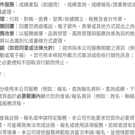
件服務：
成績產製（如適用）、成績查詢、成績報告/證書寄送
議處理。
理：
付款、對帳、退費、發票/收據開立、稅務及會計作業。
題回覆：
回覆您透過電話、電子郵件、表單或其他方式提出之詢
務改善：
以服務維運、品質控管、風險管理與服務改善為目的進
將以去識別化或彙總方式處理。
銷（如您同意或法律允許）：
提供與本公司服務相關之資訊（例
動或電子報）。您可依本條款所載方式取消或拒收行銷性訊息；
之必要通知不因取消行銷而停止。
下：
員身分使用本公司服務（例如：報名、查詢報名資料、查詢成績、
關頁面於
必要範圍內
顯示您的會員/報名資訊（例如：姓名、聯絡
成服務流程。
完成會員註冊、報名或申請特定服務，本公司可能要求您提供必要
整，可能導致無法完成註冊、報名或使用該項服務。若經查證有
料等情事，本公司得依服務規範取消當次申請/報名，並視情節限