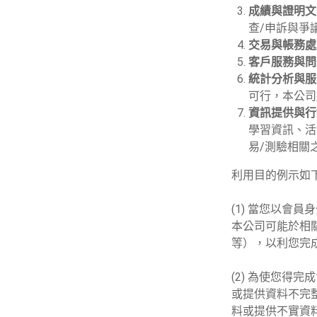
成績與證明文
查/申訴與爭
交易與帳務處
客戶服務與問
統計分析與服
可行，本公司
資訊提供與行
學習資訊、活
易/測驗相關
利用目的例示如
(1) 當您以會
本公司可能於相
等），以利您完
(2) 為使您得
或提供資料不完
料或提供不實資