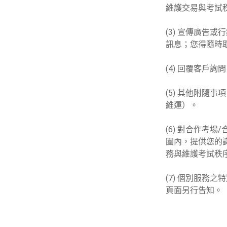
維護交易與考試
(3) 宣傳廣告
訊息；您得隨時
(4) 回覆客戶
(5) 其他附隨
維運）。
(6) 對合作考
圍內，提供您的
務與維護考試秩
(7) 個別服務
頁面另行告知。