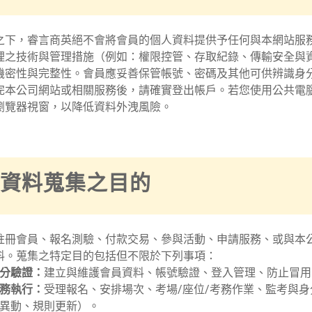
之下，睿言商英絕不會將會員的個人資料提供予任何與本網站服
理之技術與管理措施（例如：權限控管、存取紀錄、傳輸安全與
機密性與完整性。會員應妥善保管帳號、密碼及其他可供辨識身
完本公司網站或相關服務後，請確實登出帳戶。若您使用公共電
瀏覽器視窗，以降低資料外洩風險。
個人資料蒐集之目的
註冊會員、報名測驗、付款交易、參與活動、申請服務、或與本
料。蒐集之特定目的包括但不限於下列事項：
分驗證：
建立與維護會員資料、帳號驗證、登入管理、防止冒用
務執行：
受理報名、安排場次、考場/座位/考務作業、監考與
異動、規則更新）。