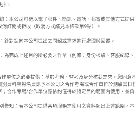
秩序。
或行銷：本公司可能以電子郵件、簡訊、電話、郵寄或其他方式提
取消訂閱或拒收（取消方式請見本條款第9點）。
詢問：針對您向本公司提出之問題或需求進行處理與回覆。
事項：為完成上述目的所必要之作業（例如：身份核驗、客服紀錄
場/合作單位之必要提供：基於考務、監考及身分核對需求，您同意
識別資料與報名資訊予本公司之合作考場或合作單位於測驗當日
序；合作考場/合作單位應依約僅得於特定目的範圍內使用，並負
之特別告知：若本公司提供某項服務需使用之資料超出上述範圍，