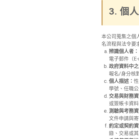
3. 
本公司蒐集之個
名流程與法令要
辨識個人者：
電子郵件（E-
政府資料中之
報名/身分核
個人描述：
性
學號、任職公
交易與財務資
或簽帳卡資料
測驗與考務資
文件申請與寄
約定或契約資
錄、交易或其