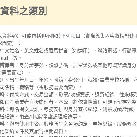
個人資料之類別
人資料類別可能包括但不限於下列項目（實際蒐集內容將視您使
求而定）：
中文姓名、英文姓名或羅馬拼音（如適用）、聯絡電話、行動電
mail）等。
辨識者：
身分證字號、護照號碼、居留證號或其他可資辨識身分
對需要而定）。
別、出生年月日、年齡、國籍、身分別、就讀/畢業學校名稱、
司名稱、職稱等（視服務需要而定）。
料：
付款方式、交易金額、發票/收據資訊、退費紀錄、往來帳
如由金流業者直接處理者，本公司將依實際流程可能不留存完整
料：
報名場次資訊、考務安排與身分查核紀錄、測驗成績/等級
送紀錄、複查/申訴/爭議處理紀錄等。
料：
與您使用本公司服務所生之各項約定、申請紀錄、服務條款
他契約文件及其履行相關資料。