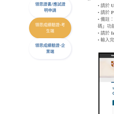
領思證書/應試證
•
請於
U
明申請
•
請於
P
•
備註
領思成績驗證-考
碼」功
生端
•
請於
I
•
輸入
領思成績驗證-企
業端