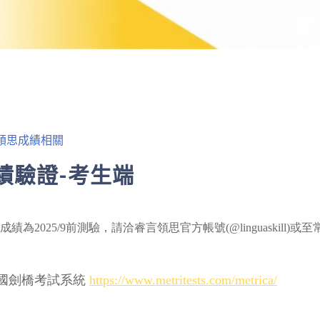
領思成績相關
績驗證-考生端
績為2025/9前測驗，
請洽睿言領思官方帳號(@linguaskill
國劍橋考試系統
https://www.metritests.com/metrica/