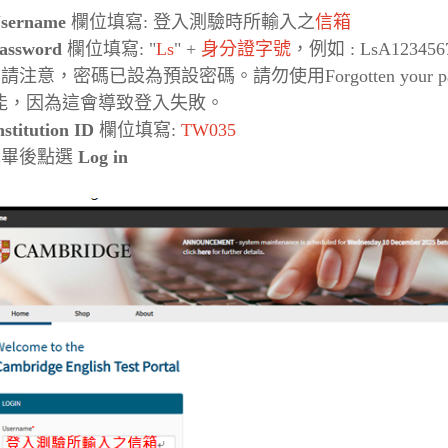
sername
欄位填寫
:
登入測驗時所輸入之
信箱
assword
欄位填寫
: "
Ls
" +
身分證字號
，例如
: LsA123456
：請注意，密碼已設為預設密碼。請勿使用
Forgotten your 
能，因為這會導致登入失敗。
nstitution ID
欄位填寫
:
TW035
完畢後點選
Log in