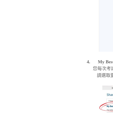
4.
My Bes
您每次考
請選取