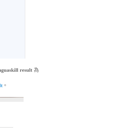
guaskill result
為
lt
。