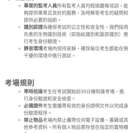
專業的監考人員
所有監考人員均經過嚴格培訓，能
夠提供專業且良好的服務，及時解答考生的疑問和
提供必要的協助。
識別認證
為確保考試的公正性和安全性，我們採用
先進的生物識別技術（如指紋識別和面部識別）進
行考生身份驗證。
靜音環境
考場內保持安靜，確保每位考生都能在無
干擾的環境中進行測試。
考場規則
準時抵達
考生在考試開始前30分鐘到達考場，進
行身份驗證和安全檢查。
必備證件
考生需攜帶有效的身份證明文件以完成身
份驗證程序。
禁止物品
考場內禁止攜帶任何電子設備、書籍或其
他參考資料。所有個人物品需存放在指定的置物櫃